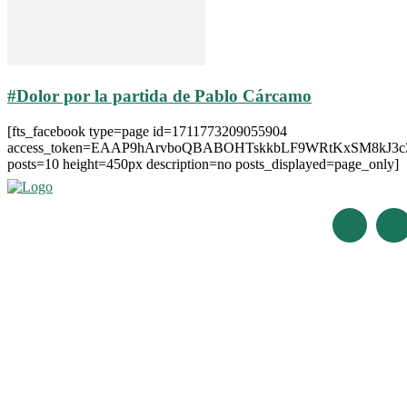
#Dolor por la partida de Pablo Cárcamo
[fts_facebook type=page id=1711773209055904
access_token=EAAP9hArvboQBABOHTskkbLF9WRtKxSM8kJ3
posts=10 height=450px description=no posts_displayed=page_only]
Últimas Noticias
#Trelew 30 de noviembre eligió #Delegado