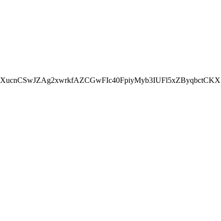
SVXucnCSwJZAg2xwrkfAZCGwFIc40FpiyMyb3IUFl5xZByqbct