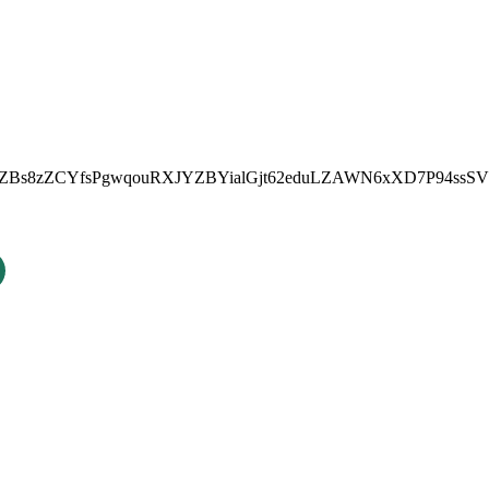
cZBs8zZCYfsPgwqouRXJYZBYialGjt62eduLZAWN6xXD7P94ss