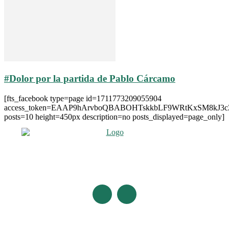
#Dolor por la partida de Pablo Cárcamo
[fts_facebook type=page id=1711773209055904
access_token=EAAP9hArvboQBABOHTskkbLF9WRtKxSM8kJ3
posts=10 height=450px description=no posts_displayed=page_only]