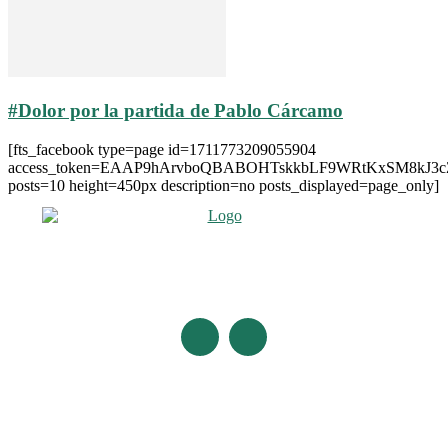
#Dolor por la partida de Pablo Cárcamo
[fts_facebook type=page id=1711773209055904
access_token=EAAP9hArvboQBABOHTskkbLF9WRtKxSM8kJ3
posts=10 height=450px description=no posts_displayed=page_only]
Últimas Noticias