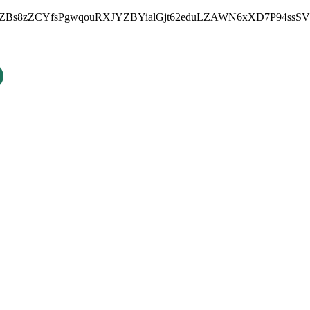
cZBs8zZCYfsPgwqouRXJYZBYialGjt62eduLZAWN6xXD7P94ss
n #Trelew
al