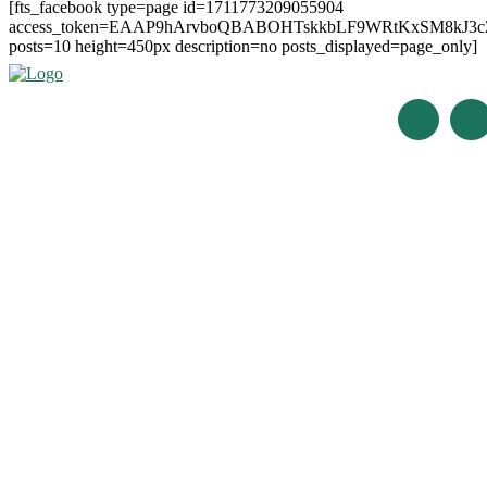
[fts_facebook type=page id=1711773209055904
access_token=EAAP9hArvboQBABOHTskkbLF9WRtKxSM8kJ3
posts=10 height=450px description=no posts_displayed=page_only]
Últimas Noticias
#Trelew 30 de noviembre eligió #Delegado
#Gremiales: 30 de Noviembre eligió a Mario Gómez como #Delegado e
#Dolor por la partida de Pablo Cárcamo
#Convocatoria del Club por #Asamblea Ordinaria
#Trelew: VS Materiales reeligió a Darío Limarieri como Delegado Gremi