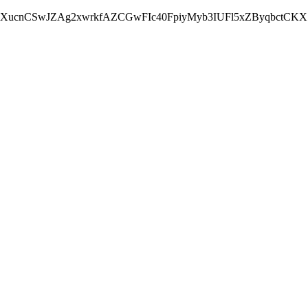
SVXucnCSwJZAg2xwrkfAZCGwFIc40FpiyMyb3IUFl5xZByqbct