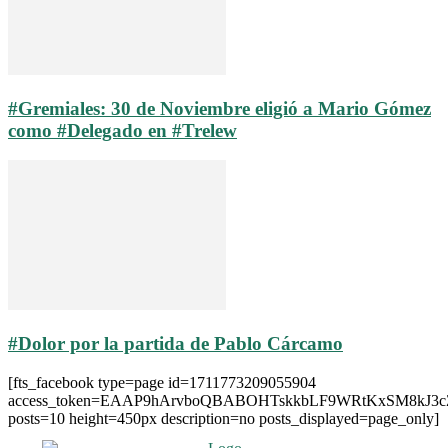
#Gremiales: 30 de Noviembre eligió a Mario Gómez
como #Delegado en #Trelew
#Dolor por la partida de Pablo Cárcamo
[fts_facebook type=page id=1711773209055904
access_token=EAAP9hArvboQBABOHTskkbLF9WRtKxSM8kJ3
posts=10 height=450px description=no posts_displayed=page_only]